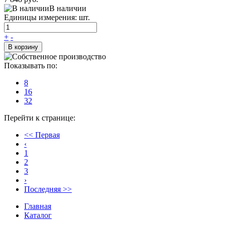
В наличии
Единицы измерения: шт.
+
-
В корзину
Показывать по:
8
16
32
Перейти к странице:
<< Первая
‹
1
2
3
›
Последняя >>
Главная
Каталог