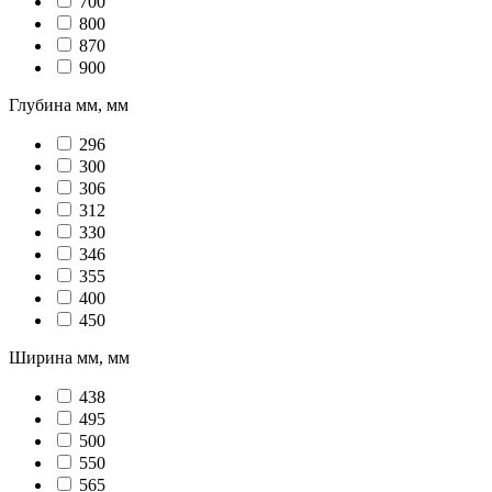
700
800
870
900
Глубина мм, мм
296
300
306
312
330
346
355
400
450
Ширина мм, мм
438
495
500
550
565