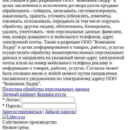
Настоящим я даю разрешение ООО "Компания Лидер" в
целях заключения и исполнения договора купли-продажи
обрабатывать - собирать, записывать, систематизировать,
накапливать, хранить, уточнять (обновлять, изменять),
извлекать, использовать, передавать (в том числе поручать
обработку другим лицам), обезличивать, блокировать,
удалять, уничтожать - мои персональные данные: фамилию,
имя, номера домашнего и мобильного телефонов, адрес
электронной почты. Также я разрешаю ООО "Компания
Лидер" в целях информирования о товарах, работах, услугах
осуществлять обработку вышеперечисленных персональных
данных и направлять на указанный мною адрес электронной
почты и/или на номер мобильного телефона рекламу и
информацию о товарах, работах, услугах. Согласие может
быть отозвано мною в любой момент путем направления
письменного уведомления по электронному адресу ООО
"Компания Лидер".
Политика обработки персональных данных
Личный кабинет
Корзина пуста
*
Логин:
*
Пароль:
Зарегистрироваться
|
Забыли пароль?
Собственное производство
Низкие цены