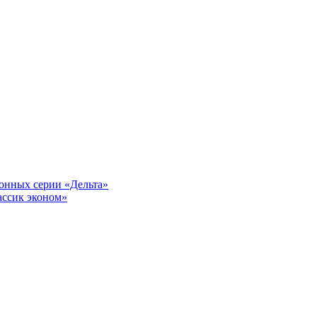
онных серии «Дельта»
ассик эконом»