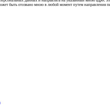
 персональных данных и направлять на указанный мною адрес э
е может быть отозвано мною в любой момент путем направления
а