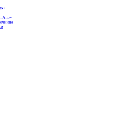
ик»
 Alto»
лочница
ом