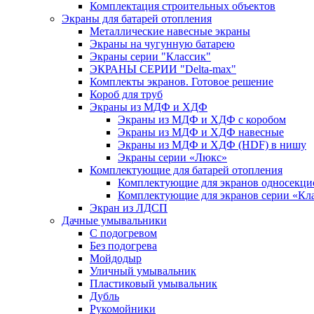
Комплектация строительных объектов
Экраны для батарей отопления
Металлические навесные экраны
Экраны на чугунную батарею
Экраны серии "Классик"
ЭКРАНЫ СЕРИИ "Delta-max"
Комплекты экранов. Готовое решение
Короб для труб
Экраны из МДФ и ХДФ
Экраны из МДФ и ХДФ с коробом
Экраны из МДФ и ХДФ навесные
Экраны из МДФ и ХДФ (HDF) в нишу
Экраны серии «Люкс»
Комплектующие для батарей отопления
Комплектующие для экранов односекци
Комплектующие для экранов серии «Кл
Экран из ЛДСП
Дачные умывальники
С подогревом
Без подогрева
Мойдодыр
Уличный умывальник
Пластиковый умывальник
Дубль
Рукомойники