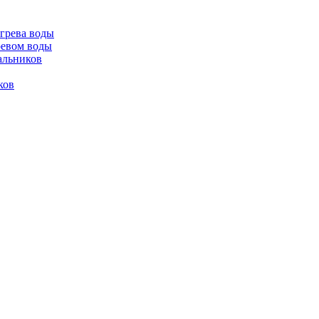
огрева воды
ревом воды
альников
ков