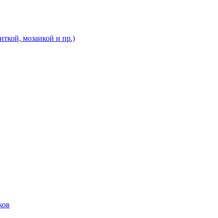
ткой, мозаикой и пр.)
ков