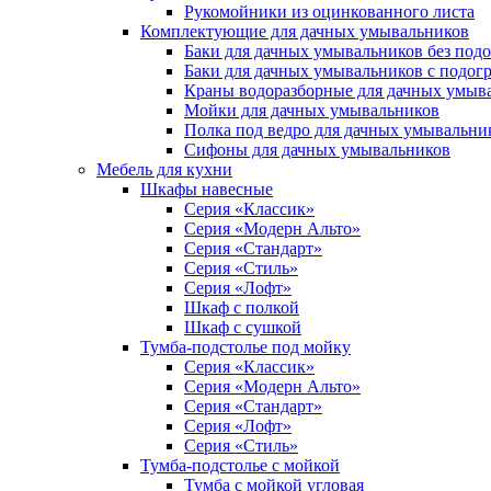
Рукомойники из оцинкованного листа
Комплектующие для дачных умывальников
Баки для дачных умывальников без под
Баки для дачных умывальников с подог
Краны водоразборные для дачных умыв
Мойки для дачных умывальников
Полка под ведро для дачных умывальни
Сифоны для дачных умывальников
Мебель для кухни
Шкафы навесные
Серия «Классик»
Серия «Модерн Альто»
Серия «Стандарт»
Серия «Стиль»
Серия «Лофт»
Шкаф с полкой
Шкаф с сушкой
Тумба-подстолье под мойку
Серия «Классик»
Серия «Модерн Альто»
Серия «Стандарт»
Серия «Лофт»
Серия «Стиль»
Тумба-подстолье с мойкой
Тумба с мойкой угловая