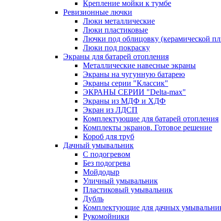
Крепление мойки к тумбе
Ревизионные лючки
Люки металлические
Люки пластиковые
Лючки под облицовку (керамической пли
Люки под покраску
Экраны для батарей отопления
Металлические навесные экраны
Экраны на чугунную батарею
Экраны серии "Классик"
ЭКРАНЫ СЕРИИ "Delta-max"
Экраны из МДФ и ХДФ
Экран из ЛДСП
Комплектующие для батарей отопления
Комплекты экранов. Готовое решение
Короб для труб
Дачный умывальник
С подогревом
Без подогрева
Мойдодыр
Уличный умывальник
Пластиковый умывальник
Дубль
Комплектующие для дачных умывальни
Рукомойники