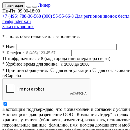
Лидер
Навигация
Пн-Пт: 09:00-18:00
+7 (495) 788-36-56
8 (800) 55-55-66-8
Для регионов звонок бесп
mail@lider-s.ru
Заказать звонок
*
- поля, обязательные для заполнения.
*
Имя:
*
Телефон:
11 цифр, начиная с 8 (код города или оператора связи)
*
Удобное время для звонка:
*
Причина обращения:
для консультации
для согласовани
reCaptcha
Настоящим подтверждаю, что я ознакомлен и согласен с усло
Настоящим я даю разрешение ООО "Компания Лидер" в целях за
хранить, уточнять (обновлять, изменять), извлекать, использов
персональные данные: фамилию, имя, номера домашнего и моб