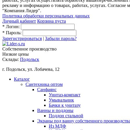
работах, услугах осуществлять обработку вышеперечисленных
рекламу и информацию о товарах, работах, услугах. Согласи
"Компания Лидер".
Политика обработки персональных данных
Личный кабинет
Корзина пуста
*
Логин:
*
Пароль:
Зарегистрироваться
|
Забыли пароль?
Собственное производство
Низкие цены
Склады:
Подольск
г. Подольск, ул. Лобачева, 12
Каталог
Сантехника оптом
Санфаянс
Унитаз-компакт
Умывальник
Бачки к унитазу
Ванны и поддоны
Поддон стальной
Экраны под ванну собственного производств
Из МДФ