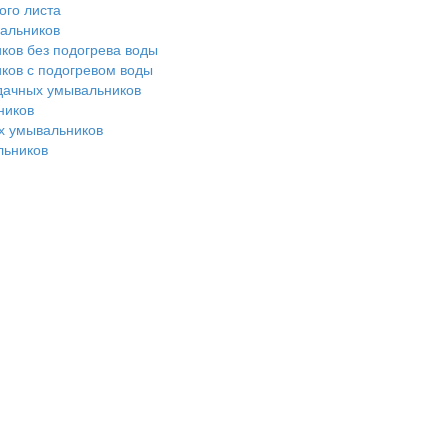
ого листа
альников
ков без подогрева воды
ков с подогревом воды
дачных умывальников
ников
х умывальников
льников