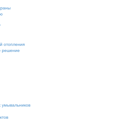
краны
ею
"
й отопления
е решение
 умывальников
ктов