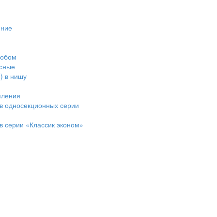
ение
робом
сные
) в нишу
пления
в односекционных серии
в серии «Классик эконом»