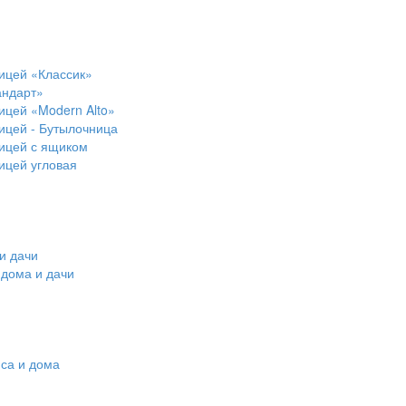
ицей «Классик»
андарт»
ицей «Modern Alto»
ицей - Бутылочница
ницей с ящиком
ицей угловая
и дачи
 дома и дачи
са и дома