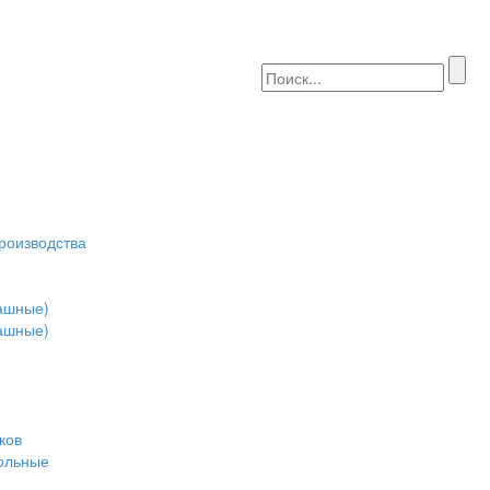
роизводства
пашные)
пашные)
ков
ольные