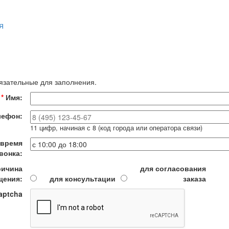
я
бязательные для заполнения.
*
Имя:
ефон:
11 цифр, начиная с 8 (код города или оператора связи)
 время
вонка:
ичина
для согласования
щения:
для консультации
заказа
aptcha