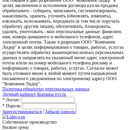
Настоящим я даю разрешение ООО "Компания Лидер" в
целях заключения и исполнения договора купли-продажи
обрабатывать - собирать, записывать, систематизировать,
накапливать, хранить, уточнять (обновлять, изменять),
извлекать, использовать, передавать (в том числе поручать
обработку другим лицам), обезличивать, блокировать,
удалять, уничтожать - мои персональные данные: фамилию,
имя, номера домашнего и мобильного телефонов, адрес
электронной почты. Также я разрешаю ООО "Компания
Лидер" в целях информирования о товарах, работах, услугах
осуществлять обработку вышеперечисленных персональных
данных и направлять на указанный мною адрес электронной
почты и/или на номер мобильного телефона рекламу и
информацию о товарах, работах, услугах. Согласие может
быть отозвано мною в любой момент путем направления
письменного уведомления по электронному адресу ООО
"Компания Лидер".
Политика обработки персональных данных
Личный кабинет
Корзина пуста
*
Логин:
*
Пароль:
Зарегистрироваться
|
Забыли пароль?
Собственное производство
Низкие цены