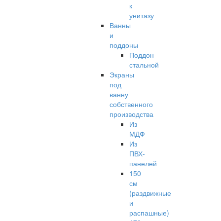
к
унитазу
Ванны
и
поддоны
Поддон
стальной
Экраны
под
ванну
собственного
производства
Из
МДФ
Из
ПВХ-
панелей
150
см
(раздвижные
и
распашные)