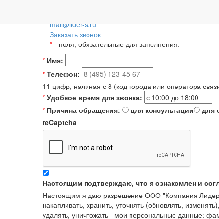
Пн-Пт: 09:00-18:00
+7 (495) 788-36-56
8 (800) 55-55-66-8
Для регионов 
mail@lider-s.ru
Заказать звонок
*
- поля, обязательные для заполнения.
*
Имя:
*
Телефон:
11 цифр, начиная с 8 (код города или оператора связ
*
Удобное время для звонка:
*
Причина обращения:
для консультации
для 
reCaptcha
Настоящим подтверждаю, что я ознакомлен и сог
Настоящим я даю разрешение ООО "Компания Лидер" в
накапливать, хранить, уточнять (обновлять, изменять)
удалять, уничтожать - мои персональные данные: ф