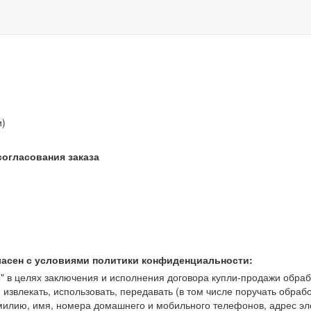
звонок бесплатный
и)
согласования заказа
ласен с условиями политики конфиденциальности:
 целях заключения и исполнения договора купли-продажи обрабат
, извлекать, использовать, передавать (в том числе поручать обраб
амилию, имя, номера домашнего и мобильного телефонов, адрес э