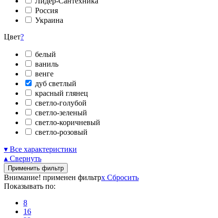
Лидер-Сантехника
Россия
Украина
Цвет
?
белый
ваниль
венге
дуб светлый
красный глянец
светло-голубой
светло-зеленый
светло-коричневый
светло-розовый
▾ Все характеристики
▴ Свернуть
Применить фильтр
Внимание! применен фильтр
x
Сбросить
Показывать по:
8
16