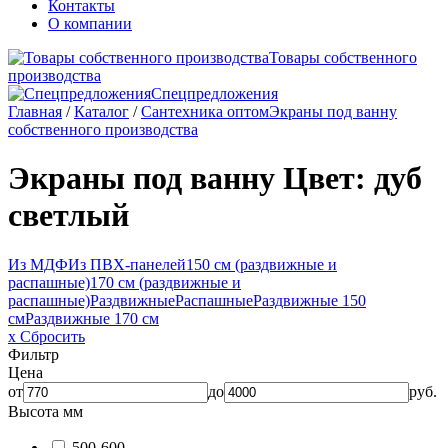
Контакты
О компании
Товары собственного
производства
Спецпредложения
Главная
/
Каталог
/
Сантехника оптом
Экраны под ванну
собственного производства
Экраны под ванну
Цвет: дуб
светлый
Из МДФ
Из ПВХ-панелей
150 см (раздвижные и
распашные)
170 см (раздвижные и
распашные)
Раздвижные
Распашные
Раздвижные 150
см
Раздвижные 170 см
x Сбросить
Фильтр
Цена
от
до
руб.
Высота мм
500-600