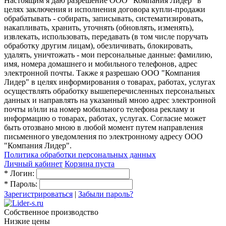
Настоящим я даю разрешение ООО "Компания Лидер" в
целях заключения и исполнения договора купли-продажи
обрабатывать - собирать, записывать, систематизировать,
накапливать, хранить, уточнять (обновлять, изменять),
извлекать, использовать, передавать (в том числе поручать
обработку другим лицам), обезличивать, блокировать,
удалять, уничтожать - мои персональные данные: фамилию,
имя, номера домашнего и мобильного телефонов, адрес
электронной почты. Также я разрешаю ООО "Компания
Лидер" в целях информирования о товарах, работах, услугах
осуществлять обработку вышеперечисленных персональных
данных и направлять на указанный мною адрес электронной
почты и/или на номер мобильного телефона рекламу и
информацию о товарах, работах, услугах. Согласие может
быть отозвано мною в любой момент путем направления
письменного уведомления по электронному адресу ООО
"Компания Лидер".
Политика обработки персональных данных
Личный кабинет
Корзина пуста
*
Логин:
*
Пароль:
Зарегистрироваться
|
Забыли пароль?
Собственное производство
Низкие цены