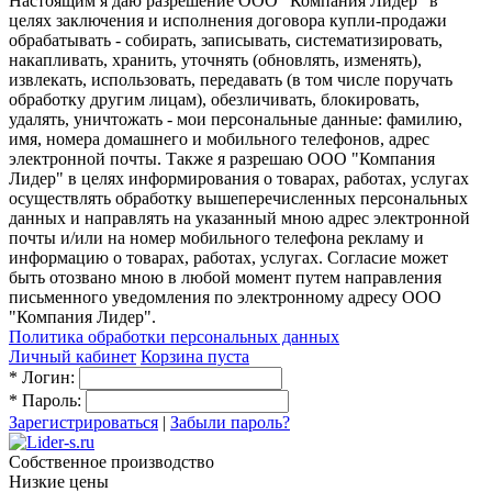
Настоящим я даю разрешение ООО "Компания Лидер" в
целях заключения и исполнения договора купли-продажи
обрабатывать - собирать, записывать, систематизировать,
накапливать, хранить, уточнять (обновлять, изменять),
извлекать, использовать, передавать (в том числе поручать
обработку другим лицам), обезличивать, блокировать,
удалять, уничтожать - мои персональные данные: фамилию,
имя, номера домашнего и мобильного телефонов, адрес
электронной почты. Также я разрешаю ООО "Компания
Лидер" в целях информирования о товарах, работах, услугах
осуществлять обработку вышеперечисленных персональных
данных и направлять на указанный мною адрес электронной
почты и/или на номер мобильного телефона рекламу и
информацию о товарах, работах, услугах. Согласие может
быть отозвано мною в любой момент путем направления
письменного уведомления по электронному адресу ООО
"Компания Лидер".
Политика обработки персональных данных
Личный кабинет
Корзина пуста
*
Логин:
*
Пароль:
Зарегистрироваться
|
Забыли пароль?
Собственное производство
Низкие цены