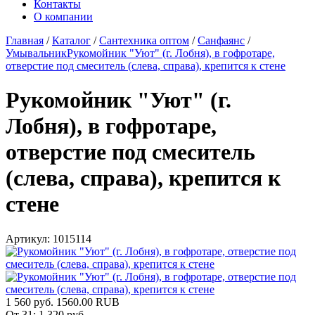
Контакты
О компании
Главная
/
Каталог
/
Сантехника оптом
/
Санфаянс
/
Умывальник
Рукомойник "Уют" (г. Лобня), в гофротаре,
отверстие под смеситель (слева, справа), крепится к стене
Рукомойник "Уют" (г.
Лобня), в гофротаре,
отверстие под смеситель
(слева, справа), крепится к
стене
Артикул:
1015114
1 560 руб.
1560.00
RUB
От 31:
1 320 руб.