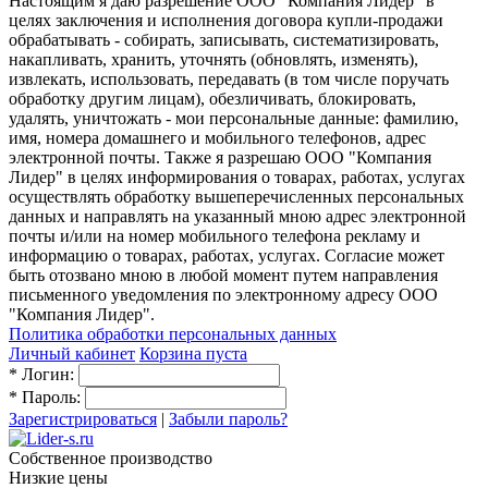
Настоящим я даю разрешение ООО "Компания Лидер" в
целях заключения и исполнения договора купли-продажи
обрабатывать - собирать, записывать, систематизировать,
накапливать, хранить, уточнять (обновлять, изменять),
извлекать, использовать, передавать (в том числе поручать
обработку другим лицам), обезличивать, блокировать,
удалять, уничтожать - мои персональные данные: фамилию,
имя, номера домашнего и мобильного телефонов, адрес
электронной почты. Также я разрешаю ООО "Компания
Лидер" в целях информирования о товарах, работах, услугах
осуществлять обработку вышеперечисленных персональных
данных и направлять на указанный мною адрес электронной
почты и/или на номер мобильного телефона рекламу и
информацию о товарах, работах, услугах. Согласие может
быть отозвано мною в любой момент путем направления
письменного уведомления по электронному адресу ООО
"Компания Лидер".
Политика обработки персональных данных
Личный кабинет
Корзина пуста
*
Логин:
*
Пароль:
Зарегистрироваться
|
Забыли пароль?
Собственное производство
Низкие цены