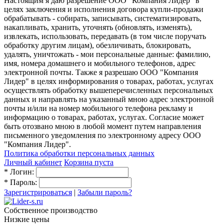
Настоящим я даю разрешение ООО "Компания Лидер" в
целях заключения и исполнения договора купли-продажи
обрабатывать - собирать, записывать, систематизировать,
накапливать, хранить, уточнять (обновлять, изменять),
извлекать, использовать, передавать (в том числе поручать
обработку другим лицам), обезличивать, блокировать,
удалять, уничтожать - мои персональные данные: фамилию,
имя, номера домашнего и мобильного телефонов, адрес
электронной почты. Также я разрешаю ООО "Компания
Лидер" в целях информирования о товарах, работах, услугах
осуществлять обработку вышеперечисленных персональных
данных и направлять на указанный мною адрес электронной
почты и/или на номер мобильного телефона рекламу и
информацию о товарах, работах, услугах. Согласие может
быть отозвано мною в любой момент путем направления
письменного уведомления по электронному адресу ООО
"Компания Лидер".
Политика обработки персональных данных
Личный кабинет
Корзина пуста
*
Логин:
*
Пароль:
Зарегистрироваться
|
Забыли пароль?
Собственное производство
Низкие цены