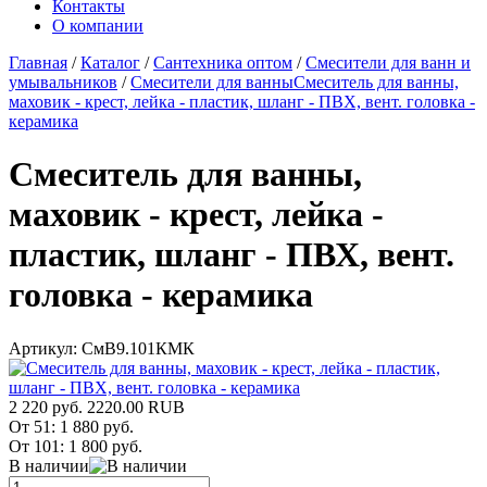
Контакты
О компании
Главная
/
Каталог
/
Сантехника оптом
/
Смесители для ванн и
умывальников
/
Смесители для ванны
Смеситель для ванны,
маховик - крест, лейка - пластик, шланг - ПВХ, вент. головка -
керамика
Смеситель для ванны,
маховик - крест, лейка -
пластик, шланг - ПВХ, вент.
головка - керамика
Артикул:
СмВ9.101КМК
2 220 руб.
2220.00
RUB
От 51:
1 880 руб.
От 101:
1 800 руб.
В наличии