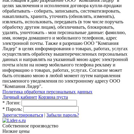
Настоящим я даю разрешение ООО "Компания Лидер" в
целях заключения и исполнения договора купли-продажи
обрабатывать - собирать, записывать, систематизировать,
накапливать, хранить, уточнять (обновлять, изменять),
извлекать, использовать, передавать (в том числе поручать
обработку другим лицам), обезличивать, блокировать,
удалять, уничтожать - мои персональные данные: фамилию,
имя, номера домашнего и мобильного телефонов, адрес
электронной почты. Также я разрешаю ООО "Компания
Лидер" в целях информирования о товарах, работах, услугах
осуществлять обработку вышеперечисленных персональных
данных и направлять на указанный мною адрес электронной
почты и/или на номер мобильного телефона рекламу и
информацию о товарах, работах, услугах. Согласие может
быть отозвано мною в любой момент путем направления
письменного уведомления по электронному адресу ООО
"Компания Лидер".
Политика обработки персональных данных
Личный кабинет
Корзина пуста
*
Логин:
*
Пароль:
Зарегистрироваться
|
Забыли пароль?
Собственное производство
Низкие цены