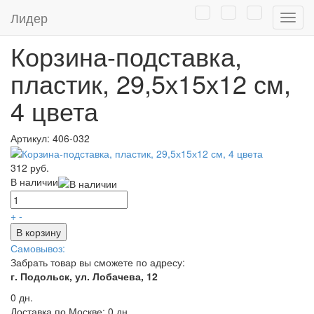
Главная
/
Каталог
/
Товары для дома
/
Хранение
/
Ящик для
Лидер
Нави
мелочей
Корзина-подставка,
пластик, 29,5х15х12 см,
4 цвета
Артикул:
406-032
312 руб.
В наличии
+
-
В корзину
Самовывоз:
Забрать товар вы сможете по адресу:
г. Подольск, ул. Лобачева, 12
0 дн.
Доставка по Москве:
0 дн.