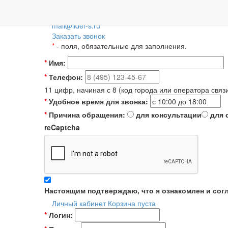
Пн-Пт: 09:00-18:00
+7 (495) 788-36-56
8 (800) 55-55-66-8
Для регионов 
mail@lider-s.ru
Заказать звонок
*
- поля, обязательные для заполнения.
*
Имя:
*
Телефон:
11 цифр, начиная с 8 (код города или оператора связ
*
Удобное время для звонка:
*
Причина обращения:
для консультации
для 
reCaptcha
Настоящим подтверждаю, что я ознакомлен и сог
Личный кабинет
Корзина пуста
*
Логин: