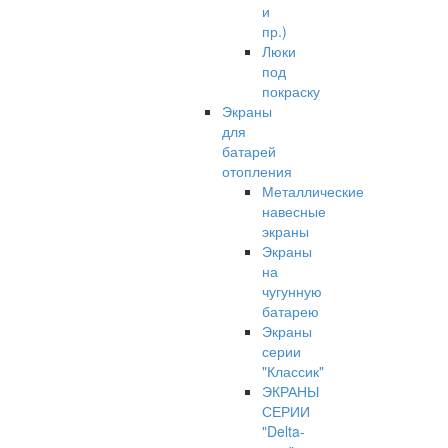
и
пр.)
Люки
под
покраску
Экраны
для
батарей
отопления
Металлические
навесные
экраны
Экраны
на
чугунную
батарею
Экраны
серии
"Классик"
ЭКРАНЫ
СЕРИИ
"Delta-