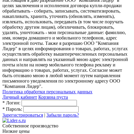
Настоящим я даю разрешение ООО "Компания Лидер" в
целях заключения и исполнения договора купли-продажи
обрабатывать - собирать, записывать, систематизировать,
накапливать, хранить, уточнять (обновлять, изменять),
извлекать, использовать, передавать (в том числе поручать
обработку другим лицам), обезличивать, блокировать,
удалять, уничтожать - мои персональные данные: фамилию,
имя, номера домашнего и мобильного телефонов, адрес
электронной почты. Также я разрешаю ООО "Компания
Лидер" в целях информирования о товарах, работах, услугах
осуществлять обработку вышеперечисленных персональных
данных и направлять на указанный мною адрес электронной
почты и/или на номер мобильного телефона рекламу и
информацию о товарах, работах, услугах. Согласие может
быть отозвано мною в любой момент путем направления
письменного уведомления по электронному адресу ООО
"Компания Лидер".
Политика обработки персональных данных
Личный кабинет
Корзина пуста
*
Логин:
*
Пароль:
Зарегистрироваться
|
Забыли пароль?
Собственное производство
Низкие цены