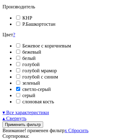
Производитель
КНР
Р.Башкортостан
Цвет
?
Бежевое с коричневым
бежевый
белый
голубой
голубой мрамор
голубой с синим
зеленый
светло-серый
серый
слоновая кость
▾ Все характеристики
▴ Свернуть
Применить фильтр
Внимание! применен фильтр
x
Сбросить
Сортировка: