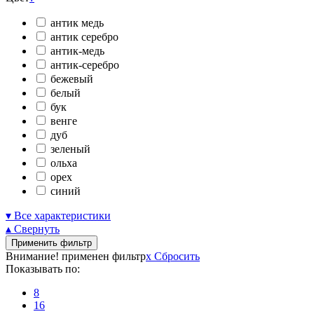
антик медь
антик серебро
антик-медь
антик-серебро
бежевый
белый
бук
венге
дуб
зеленый
ольха
орех
синий
▾ Все характеристики
▴ Свернуть
Применить фильтр
Внимание! применен фильтр
x
Сбросить
Показывать по:
8
16