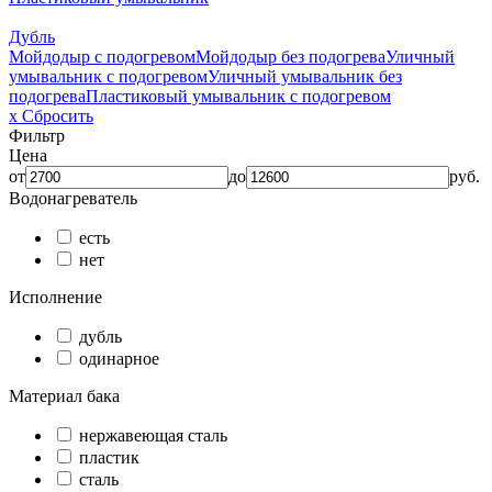
Дубль
Мойдодыр с подогревом
Мойдодыр без подогрева
Уличный
умывальник с подогревом
Уличный умывальник без
подогрева
Пластиковый умывальник с подогревом
x Сбросить
Фильтр
Цена
от
до
руб.
Водонагреватель
есть
нет
Исполнение
дубль
одинарное
Материал бака
нержавеющая сталь
пластик
сталь