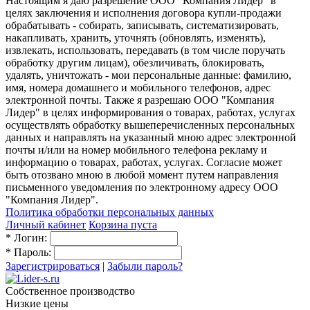
Настоящим я даю разрешение ООО "Компания Лидер" в
целях заключения и исполнения договора купли-продажи
обрабатывать - собирать, записывать, систематизировать,
накапливать, хранить, уточнять (обновлять, изменять),
извлекать, использовать, передавать (в том числе поручать
обработку другим лицам), обезличивать, блокировать,
удалять, уничтожать - мои персональные данные: фамилию,
имя, номера домашнего и мобильного телефонов, адрес
электронной почты. Также я разрешаю ООО "Компания
Лидер" в целях информирования о товарах, работах, услугах
осуществлять обработку вышеперечисленных персональных
данных и направлять на указанный мною адрес электронной
почты и/или на номер мобильного телефона рекламу и
информацию о товарах, работах, услугах. Согласие может
быть отозвано мною в любой момент путем направления
письменного уведомления по электронному адресу ООО
"Компания Лидер".
Политика обработки персональных данных
Личный кабинет
Корзина пуста
*
Логин:
*
Пароль:
Зарегистрироваться
|
Забыли пароль?
Собственное производство
Низкие цены