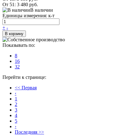
От 51:
3 480 руб.
В наличии
Единицы измерения: к-т
+
-
В корзину
Показывать по:
8
16
32
Перейти к странице:
<< Первая
‹
1
2
3
4
5
›
Последняя >>