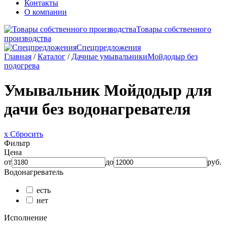
Контакты
О компании
Товары собственного
производства
Спецпредложения
Главная
/
Каталог
/
Дачные умывальники
Мойдодыр без
подогрева
Умывальник Мойдодыр для
дачи без водонагревателя
x Сбросить
Фильтр
Цена
от
до
руб.
Водонагреватель
есть
нет
Исполнение