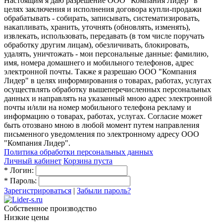
Настоящим я даю разрешение ООО "Компания Лидер" в
целях заключения и исполнения договора купли-продажи
обрабатывать - собирать, записывать, систематизировать,
накапливать, хранить, уточнять (обновлять, изменять),
извлекать, использовать, передавать (в том числе поручать
обработку другим лицам), обезличивать, блокировать,
удалять, уничтожать - мои персональные данные: фамилию,
имя, номера домашнего и мобильного телефонов, адрес
электронной почты. Также я разрешаю ООО "Компания
Лидер" в целях информирования о товарах, работах, услугах
осуществлять обработку вышеперечисленных персональных
данных и направлять на указанный мною адрес электронной
почты и/или на номер мобильного телефона рекламу и
информацию о товарах, работах, услугах. Согласие может
быть отозвано мною в любой момент путем направления
письменного уведомления по электронному адресу ООО
"Компания Лидер".
Политика обработки персональных данных
Личный кабинет
Корзина пуста
*
Логин:
*
Пароль:
Зарегистрироваться
|
Забыли пароль?
Собственное производство
Низкие цены