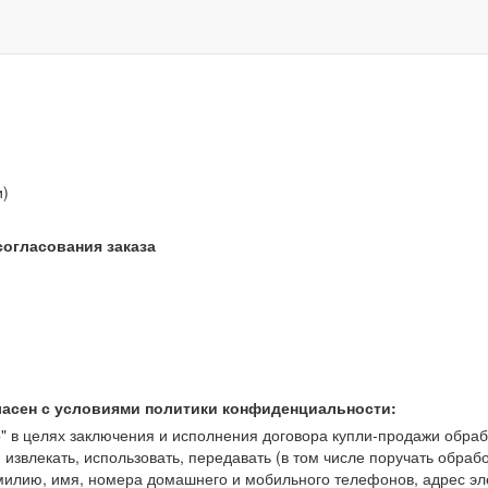
звонок бесплатный
и)
согласования заказа
ласен с условиями политики конфиденциальности:
 целях заключения и исполнения договора купли-продажи обрабат
, извлекать, использовать, передавать (в том числе поручать обраб
амилию, имя, номера домашнего и мобильного телефонов, адрес э