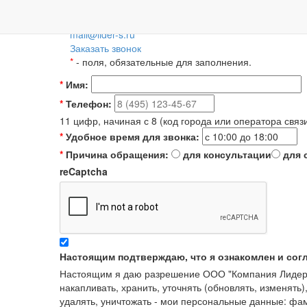
Пн-Пт: 09:00-18:00
+7 (495) 788-36-56
8 (800) 55-55-66-8
Для регионов 
mail@lider-s.ru
Заказать звонок
*
- поля, обязательные для заполнения.
*
Имя:
*
Телефон:
11 цифр, начиная с 8 (код города или оператора связ
*
Удобное время для звонка:
*
Причина обращения:
для консультации
для 
reCaptcha
Настоящим подтверждаю, что я ознакомлен и сог
Настоящим я даю разрешение ООО "Компания Лидер" в
накапливать, хранить, уточнять (обновлять, изменять)
удалять, уничтожать - мои персональные данные: ф