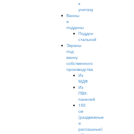
к
унитазу
Ванны
и
поддоны
Поддон
стальной
Экраны
под
ванну
собственного
производства
Из
МДФ
Из
ПВХ-
панелей
150
см
(раздвижные
и
распашные)