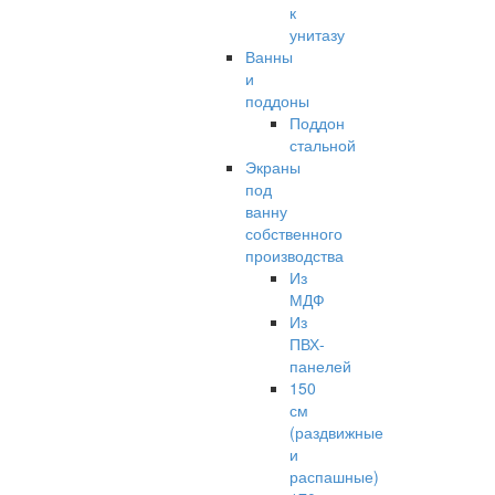
к
унитазу
Ванны
и
поддоны
Поддон
стальной
Экраны
под
ванну
собственного
производства
Из
МДФ
Из
ПВХ-
панелей
150
см
(раздвижные
и
распашные)