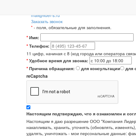
Пн-Пт: 09:00-18:00
+7 (495) 788-36-56
8 (800) 55-55-66-8
Для регионов 
mail@lider-s.ru
Заказать звонок
*
- поля, обязательные для заполнения.
*
Имя:
*
Телефон:
11 цифр, начиная с 8 (код города или оператора связ
*
Удобное время для звонка:
*
Причина обращения:
для консультации
для 
reCaptcha
Настоящим подтверждаю, что я ознакомлен и сог
Настоящим я даю разрешение ООО "Компания Лидер" в
накапливать, хранить, уточнять (обновлять, изменять)
удалять, уничтожать - мои персональные данные: ф