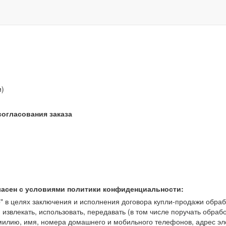
звонок бесплатный
и)
согласования заказа
ласен с условиями политики конфиденциальности:
 целях заключения и исполнения договора купли-продажи обрабат
, извлекать, использовать, передавать (в том числе поручать обраб
амилию, имя, номера домашнего и мобильного телефонов, адрес э