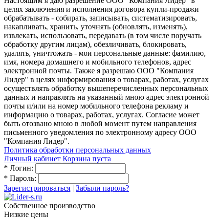
Настоящим я даю разрешение ООО "Компания Лидер" в
целях заключения и исполнения договора купли-продажи
обрабатывать - собирать, записывать, систематизировать,
накапливать, хранить, уточнять (обновлять, изменять),
извлекать, использовать, передавать (в том числе поручать
обработку другим лицам), обезличивать, блокировать,
удалять, уничтожать - мои персональные данные: фамилию,
имя, номера домашнего и мобильного телефонов, адрес
электронной почты. Также я разрешаю ООО "Компания
Лидер" в целях информирования о товарах, работах, услугах
осуществлять обработку вышеперечисленных персональных
данных и направлять на указанный мною адрес электронной
почты и/или на номер мобильного телефона рекламу и
информацию о товарах, работах, услугах. Согласие может
быть отозвано мною в любой момент путем направления
письменного уведомления по электронному адресу ООО
"Компания Лидер".
Политика обработки персональных данных
Личный кабинет
Корзина пуста
*
Логин:
*
Пароль:
Зарегистрироваться
|
Забыли пароль?
Собственное производство
Низкие цены