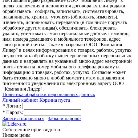
Настоящим я даю разрешение ООО "Компания Лидер" в
целях заключения и исполнения договора купли-продажи
обрабатывать - собирать, записывать, систематизировать,
накапливать, хранить, уточнять (обновлять, изменять),
извлекать, использовать, передавать (в том числе поручать
обработку другим лицам), обезличивать, блокировать,
удалять, уничтожать - мои персональные данные: фамилию,
имя, номера домашнего и мобильного телефонов, адрес
электронной почты. Также я разрешаю ООО "Компания
Лидер" в целях информирования о товарах, работах, услугах
осуществлять обработку вышеперечисленных персональных
данных и направлять на указанный мною адрес электронной
почты и/или на номер мобильного телефона рекламу и
информацию о товарах, работах, услугах. Согласие может
быть отозвано мною в любой момент путем направления
письменного уведомления по электронному адресу ООО
"Компания Лидер".
Политика обработки персональных данных
Личный кабинет
Корзина пуста
*
Логин:
*
Пароль:
Зарегистрироваться
|
Забыли пароль?
Собственное производство
Низкие цены