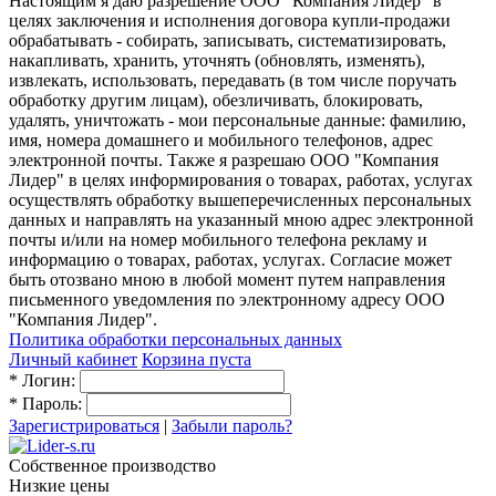
Настоящим я даю разрешение ООО "Компания Лидер" в
целях заключения и исполнения договора купли-продажи
обрабатывать - собирать, записывать, систематизировать,
накапливать, хранить, уточнять (обновлять, изменять),
извлекать, использовать, передавать (в том числе поручать
обработку другим лицам), обезличивать, блокировать,
удалять, уничтожать - мои персональные данные: фамилию,
имя, номера домашнего и мобильного телефонов, адрес
электронной почты. Также я разрешаю ООО "Компания
Лидер" в целях информирования о товарах, работах, услугах
осуществлять обработку вышеперечисленных персональных
данных и направлять на указанный мною адрес электронной
почты и/или на номер мобильного телефона рекламу и
информацию о товарах, работах, услугах. Согласие может
быть отозвано мною в любой момент путем направления
письменного уведомления по электронному адресу ООО
"Компания Лидер".
Политика обработки персональных данных
Личный кабинет
Корзина пуста
*
Логин:
*
Пароль:
Зарегистрироваться
|
Забыли пароль?
Собственное производство
Низкие цены