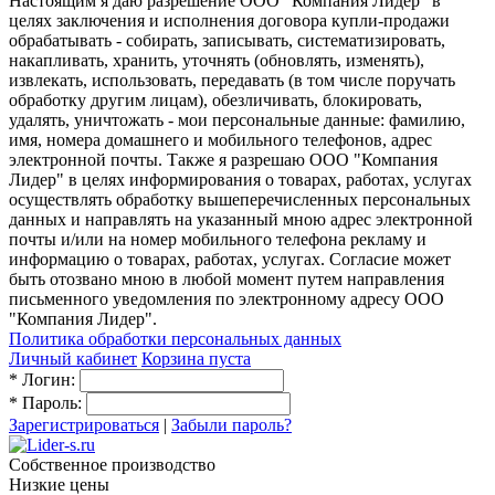
Настоящим я даю разрешение ООО "Компания Лидер" в
целях заключения и исполнения договора купли-продажи
обрабатывать - собирать, записывать, систематизировать,
накапливать, хранить, уточнять (обновлять, изменять),
извлекать, использовать, передавать (в том числе поручать
обработку другим лицам), обезличивать, блокировать,
удалять, уничтожать - мои персональные данные: фамилию,
имя, номера домашнего и мобильного телефонов, адрес
электронной почты. Также я разрешаю ООО "Компания
Лидер" в целях информирования о товарах, работах, услугах
осуществлять обработку вышеперечисленных персональных
данных и направлять на указанный мною адрес электронной
почты и/или на номер мобильного телефона рекламу и
информацию о товарах, работах, услугах. Согласие может
быть отозвано мною в любой момент путем направления
письменного уведомления по электронному адресу ООО
"Компания Лидер".
Политика обработки персональных данных
Личный кабинет
Корзина пуста
*
Логин:
*
Пароль:
Зарегистрироваться
|
Забыли пароль?
Собственное производство
Низкие цены