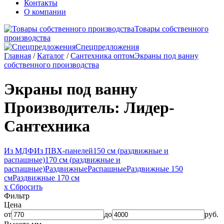
Контакты
О компании
Товары собственного
производства
Спецпредложения
Главная
/
Каталог
/
Сантехника оптом
Экраны под ванну
собственного производства
Экраны под ванну
Производитель: Лидер-
Сантехника
Из МДФ
Из ПВХ-панелей
150 см (раздвижные и
распашные)
170 см (раздвижные и
распашные)
Раздвижные
Распашные
Раздвижные 150
см
Раздвижные 170 см
x Сбросить
Фильтр
Цена
от
до
руб.