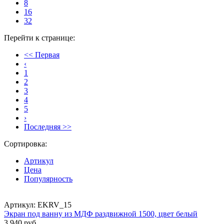
8
16
32
Перейти к странице:
<< Первая
‹
1
2
3
4
5
›
Последняя >>
Сортировка:
Артикул
Цена
Популярность
Артикул: EKRV_15
Экран под ванну из МДФ раздвижной 1500, цвет белый
3 940 руб.