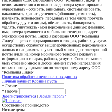
Настоящим я даю разрешение ООО "Компания Лидер" в
целях заключения и исполнения договора купли-продажи
обрабатывать - собирать, записывать, систематизировать,
накапливать, хранить, уточнять (обновлять, изменять),
извлекать, использовать, передавать (в том числе поручать
обработку другим лицам), обезличивать, блокировать,
удалять, уничтожать - мои персональные данные: фамилию,
имя, номера домашнего и мобильного телефонов, адрес
электронной почты. Также я разрешаю ООО "Компания
Лидер" в целях информирования о товарах, работах, услугах
осуществлять обработку вышеперечисленных персональных
данных и направлять на указанный мною адрес электронной
почты и/или на номер мобильного телефона рекламу и
информацию о товарах, работах, услугах. Согласие может
быть отозвано мною в любой момент путем направления
письменного уведомления по электронному адресу ООО
"Компания Лидер".
Политика обработки персональных данных
Личный кабинет
Корзина пуста
*
Логин:
*
Пароль:
Зарегистрироваться
|
Забыли пароль?
Собственное производство
Низкие цены