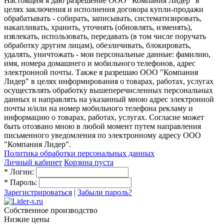
Настоящим я даю разрешение ООО "Компания Лидер" в
целях заключения и исполнения договора купли-продажи
обрабатывать - собирать, записывать, систематизировать,
накапливать, хранить, уточнять (обновлять, изменять),
извлекать, использовать, передавать (в том числе поручать
обработку другим лицам), обезличивать, блокировать,
удалять, уничтожать - мои персональные данные: фамилию,
имя, номера домашнего и мобильного телефонов, адрес
электронной почты. Также я разрешаю ООО "Компания
Лидер" в целях информирования о товарах, работах, услугах
осуществлять обработку вышеперечисленных персональных
данных и направлять на указанный мною адрес электронной
почты и/или на номер мобильного телефона рекламу и
информацию о товарах, работах, услугах. Согласие может
быть отозвано мною в любой момент путем направления
письменного уведомления по электронному адресу ООО
"Компания Лидер".
Политика обработки персональных данных
Личный кабинет
Корзина пуста
*
Логин:
*
Пароль:
Зарегистрироваться
|
Забыли пароль?
Собственное производство
Низкие цены