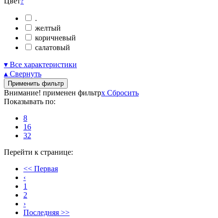
Цвет
?
.
желтый
коричневый
салатовый
▾ Все характеристики
▴ Свернуть
Применить фильтр
Внимание! применен фильтр
x
Сбросить
Показывать по:
8
16
32
Перейти к странице:
<< Первая
‹
1
2
›
Последняя >>