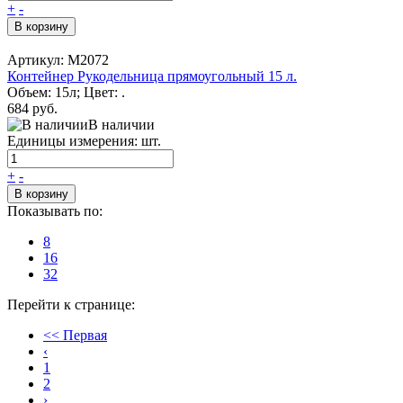
+
-
В корзину
Артикул: М2072
Контейнер Рукодельница прямоугольный 15 л.
Объем: 15л; Цвет: .
684 руб.
В наличии
Единицы измерения: шт.
+
-
В корзину
Показывать по:
8
16
32
Перейти к странице:
<< Первая
‹
1
2
›