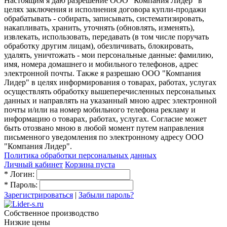
Настоящим я даю разрешение ООО "Компания Лидер" в
целях заключения и исполнения договора купли-продажи
обрабатывать - собирать, записывать, систематизировать,
накапливать, хранить, уточнять (обновлять, изменять),
извлекать, использовать, передавать (в том числе поручать
обработку другим лицам), обезличивать, блокировать,
удалять, уничтожать - мои персональные данные: фамилию,
имя, номера домашнего и мобильного телефонов, адрес
электронной почты. Также я разрешаю ООО "Компания
Лидер" в целях информирования о товарах, работах, услугах
осуществлять обработку вышеперечисленных персональных
данных и направлять на указанный мною адрес электронной
почты и/или на номер мобильного телефона рекламу и
информацию о товарах, работах, услугах. Согласие может
быть отозвано мною в любой момент путем направления
письменного уведомления по электронному адресу ООО
"Компания Лидер".
Политика обработки персональных данных
Личный кабинет
Корзина пуста
*
Логин:
*
Пароль:
Зарегистрироваться
|
Забыли пароль?
Собственное производство
Низкие цены