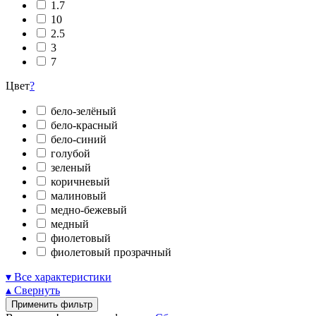
1.7
10
2.5
3
7
Цвет
?
бело-зелёный
бело-красный
бело-синий
голубой
зеленый
коричневый
малиновый
медно-бежевый
медный
фиолетовый
фиолетовый прозрачный
▾ Все характеристики
▴ Свернуть
Применить фильтр