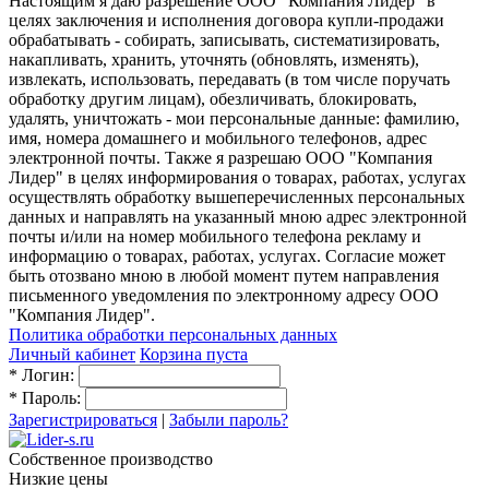
Настоящим я даю разрешение ООО "Компания Лидер" в
целях заключения и исполнения договора купли-продажи
обрабатывать - собирать, записывать, систематизировать,
накапливать, хранить, уточнять (обновлять, изменять),
извлекать, использовать, передавать (в том числе поручать
обработку другим лицам), обезличивать, блокировать,
удалять, уничтожать - мои персональные данные: фамилию,
имя, номера домашнего и мобильного телефонов, адрес
электронной почты. Также я разрешаю ООО "Компания
Лидер" в целях информирования о товарах, работах, услугах
осуществлять обработку вышеперечисленных персональных
данных и направлять на указанный мною адрес электронной
почты и/или на номер мобильного телефона рекламу и
информацию о товарах, работах, услугах. Согласие может
быть отозвано мною в любой момент путем направления
письменного уведомления по электронному адресу ООО
"Компания Лидер".
Политика обработки персональных данных
Личный кабинет
Корзина пуста
*
Логин:
*
Пароль:
Зарегистрироваться
|
Забыли пароль?
Собственное производство
Низкие цены