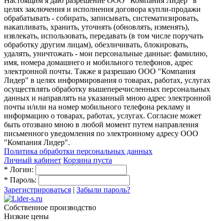
Настоящим я даю разрешение ООО "Компания Лидер" в
целях заключения и исполнения договора купли-продажи
обрабатывать - собирать, записывать, систематизировать,
накапливать, хранить, уточнять (обновлять, изменять),
извлекать, использовать, передавать (в том числе поручать
обработку другим лицам), обезличивать, блокировать,
удалять, уничтожать - мои персональные данные: фамилию,
имя, номера домашнего и мобильного телефонов, адрес
электронной почты. Также я разрешаю ООО "Компания
Лидер" в целях информирования о товарах, работах, услугах
осуществлять обработку вышеперечисленных персональных
данных и направлять на указанный мною адрес электронной
почты и/или на номер мобильного телефона рекламу и
информацию о товарах, работах, услугах. Согласие может
быть отозвано мною в любой момент путем направления
письменного уведомления по электронному адресу ООО
"Компания Лидер".
Политика обработки персональных данных
Личный кабинет
Корзина пуста
*
Логин:
*
Пароль:
Зарегистрироваться
|
Забыли пароль?
Собственное производство
Низкие цены