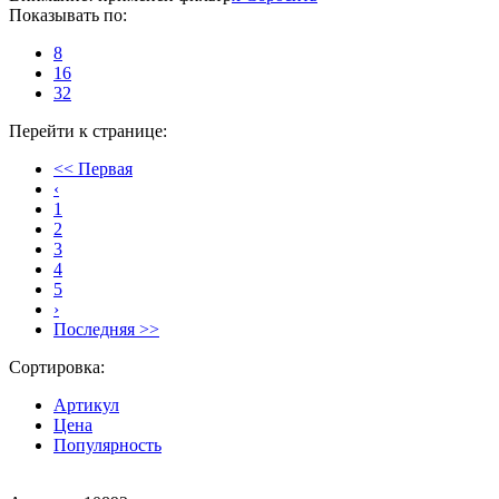
Показывать по:
8
16
32
Перейти к странице:
<< Первая
‹
1
2
3
4
5
›
Последняя >>
Сортировка:
Артикул
Цена
Популярность