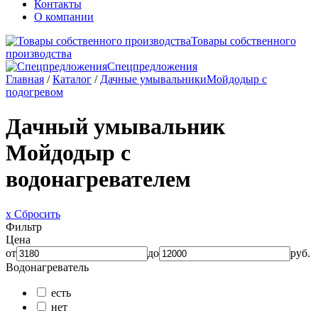
Контакты
О компании
Товары собственного
производства
Спецпредложения
Главная
/
Каталог
/
Дачные умывальники
Мойдодыр с
подогревом
Дачный умывальник
Мойдодыр с
водонагревателем
x Сбросить
Фильтр
Цена
от
до
руб.
Водонагреватель
есть
нет