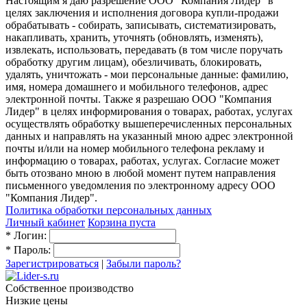
Настоящим я даю разрешение ООО "Компания Лидер" в
целях заключения и исполнения договора купли-продажи
обрабатывать - собирать, записывать, систематизировать,
накапливать, хранить, уточнять (обновлять, изменять),
извлекать, использовать, передавать (в том числе поручать
обработку другим лицам), обезличивать, блокировать,
удалять, уничтожать - мои персональные данные: фамилию,
имя, номера домашнего и мобильного телефонов, адрес
электронной почты. Также я разрешаю ООО "Компания
Лидер" в целях информирования о товарах, работах, услугах
осуществлять обработку вышеперечисленных персональных
данных и направлять на указанный мною адрес электронной
почты и/или на номер мобильного телефона рекламу и
информацию о товарах, работах, услугах. Согласие может
быть отозвано мною в любой момент путем направления
письменного уведомления по электронному адресу ООО
"Компания Лидер".
Политика обработки персональных данных
Личный кабинет
Корзина пуста
*
Логин:
*
Пароль:
Зарегистрироваться
|
Забыли пароль?
Собственное производство
Низкие цены